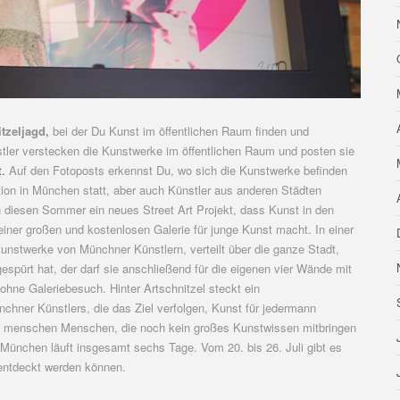
tzeljagd,
bei der Du Kunst im öffentlichen Raum finden und
ler verstecken die Kunstwerke im öffentlichen Raum und posten sie
.
Auf den Fotoposts erkennst Du, wo sich die Kunstwerke befinden
ktion in München statt, aber auch Künstler aus anderen Städten
diesen Sommer ein neues Street Art Projekt, dass Kunst in den
einer großen und kostenlosen Galerie für junge Kunst macht. In einer
unstwerke von Münchner Künstlern, verteilt über die ganze Stadt,
spürt hat, der darf sie anschließend für die eigenen vier Wände mit
ne Galeriebesuch. Hinter Artschnitzel steckt ein
ner Künstlers, die das Ziel verfolgen, Kunst für jedermann
ür menschen Menschen, die noch kein großes Kunstwissen mitbringen
München läuft insgesamt sechs Tage. Vom 20. bis 26. Juli gibt es
 entdeckt werden können.