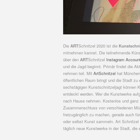
Die
ART
Schnitzel 2020 ist die
Kunstschni
mitnehmen kannst. Die teilnehmende Künst
über den
ART
Schnitzel
Instagram Account
und die Jagd beginnt. Primär findet die A
nehmen teil. Mit
ArtSchnitzel
hat München 
öffentlichen Raum bringt und die Stadt zu 
sechstägigen Kunstschnitzeljagt können K
entdeckt werden. Wer die Kunstwerke aufge
nach Hause nehmen. Kostenlos und ganz oh
Zusammenschluss von verschiedenen Münch
freizugänglich zu machen, gerade auch f
oder selbst Kunst sammeln. Art Schnitzel 
täglich neue Kunstwerke in der Stadt, die