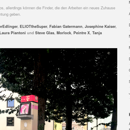
os, allerdings können die Finder, die den Arbeiten ein neues Zuhause
htung geben.
erEdlinger
,
ELIOTtheSuper
,
Fabian Gatermann
,
Josephine Kaiser
,
Laura Piantoni
und
Steve Glas
,
Morlock
,
Peintre X
,
Tanja