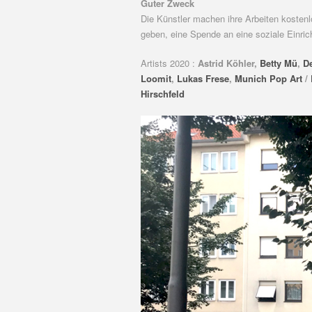
Guter Zweck
Die Künstler machen ihre Arbeiten kostenl
geben, eine Spende an eine soziale Einric
Artists 2020 :
Astrid Köhler,
Betty Mü
,
D
Loomit
,
Lukas Frese
,
Munich Pop Art
/
Hirschfeld