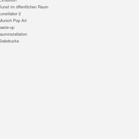
Kunst im öffentlichen Raum
kunstlabor 2
Munich Pop Art
paste-up
rauminstallation
Siebdrucke