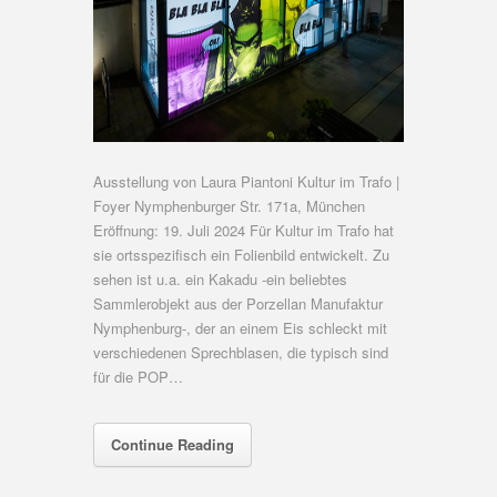
Ausstellung von Laura Piantoni Kultur im Trafo |
Foyer Nymphenburger Str. 171a, München
Eröffnung: 19. Juli 2024 Für Kultur im Trafo hat
sie ortsspezifisch ein Folienbild entwickelt. Zu
sehen ist u.a. ein Kakadu -ein beliebtes
Sammlerobjekt aus der Porzellan Manufaktur
Nymphenburg-, der an einem Eis schleckt mit
verschiedenen Sprechblasen, die typisch sind
für die POP…
Continue Reading