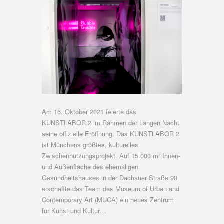
Am 16. Oktober 2021 feierte das
KUNSTLABOR 2 im Rahmen der Langen Nacht
seine offizielle Eröffnung. Das KUNSTLABOR 2
ist Münchens größtes, kulturelles
Zwischennutzungsprojekt. Auf 15.000 m² Innen-
und Außenfläche des ehemaligen
Gesundheitshauses in der Dachauer Straße 90
erschaffte das Team des Museum of Urban and
Contemporary Art (MUCA) ein neues Zentrum
für Kunst und Kultur…