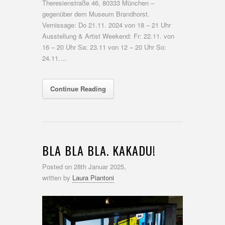
Theresienstraße 46, 80333 München –
gegenüber dem Museum Brandhorst.
Vernissage: Do 21.11. 2024 von 18 – 21 Uhr
Ausstellung & Artist Weekend: Fr: 22.11. von
16 – 20 Uhr Sa: 23.11 von 12 – 20 Uhr So:
24.11….
Continue Reading
BLA BLA BLA. KAKADU!
Posted on
28th Januar 2025,
written by
Laura Piantoni