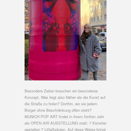
Besondere Zeiten brauchen ein besonderes
Konzept. Was liegt also Näher als die Kunst auf
die Straße zu holen? Dorthin, wo sie jedem
Bürger ohne Beschränkung offen steht?
MUNICH POP ART findet in ihrem fünften Jahr
als OPEN AIR AUSSTELLUNG statt: 7 Künstler
gestalten 7 Litfaßsäulen. Auf diese Weise bringt