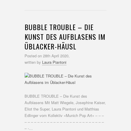
BUBBLE TROUBLE – DIE
KUNST DES AUFBLASENS IM
ÜBLACKER-HÄUSL
Posted on
28th April 2020,
written by
Laura Piantoni
BUBBLE TROUBLE – Die Kunst des
Aufblasens Mit Matt Wiegele, Josephine Kaiser,
Eliot the Super, Laura Piantoni und Matthias
Edlinger vom Kollektiv »Munich Pop Art« – – –
– – – – – – – – – – – – – – – – – – – – – – – – –
– -…