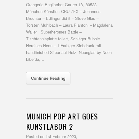
Orangerie Englischer Garten 1A, 80538
München Künstler: CRU:ZFX – Johannes
Brechter – Edlinger did it – Steve Glas –
Torsten Mühlbach – Laura Piantoni – Magdalena
Waller Superheroines Battle –
Tischtennisplatte foliert, Schläger Bubble
Heroines Neon – 1-Farbiger Siebdruck mit
handfinished Silber auf Holz, Neonglas by Neon
Liberda,…
Continue Reading
MUNICH POP ART GOES
KUNSTLABOR 2
Posted on
1st Februar 2023,