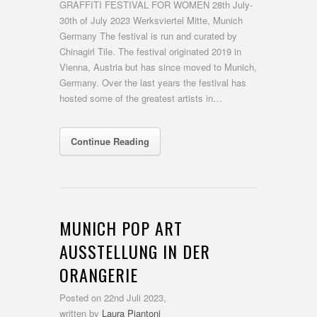
GRAFFITI FESTIVAL FOR WOMEN 28th July-
30th of July 2023 Werksviertel Mitte, Munich
Germany The festival is run and curated by
Chinagirl Tile. The festival originated 2019 in
Vienna, Austria but has since moved to Munich,
Germany. Over the last years the festival has
hosted some of the greatest artists in…
Continue Reading
MUNICH POP ART
AUSSTELLUNG IN DER
ORANGERIE
Posted on
22nd Juli 2023,
written by
Laura Piantoni