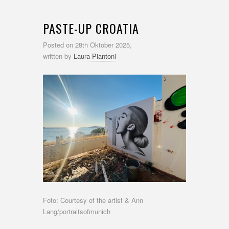
PASTE-UP CROATIA
Posted on
28th Oktober 2025,
written by
Laura Piantoni
Foto: Courtesy of the artist & Ann
Lang/portraitsofmunich