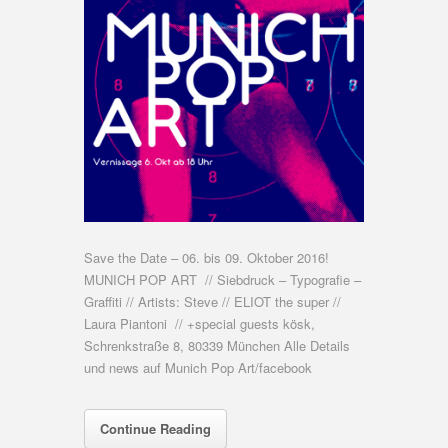
Save the Date – 06. bis 09. Oktober 2016!
MUNICH POP ART // Siebdruck – Typografie –
Graffiti // Artists: Steve // ELIOT the super //
Laura Piantoni // +special guests kösk,
Schrenkstraße 8, 80339 München Alle Details
und news auf Munich Pop Art/facebook
Continue Reading