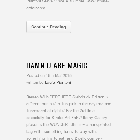
Piantoni Steve Vince ABC more: www.stroke-
artfair.com
Continue Reading
DAMN U ARE MAGIC!
Posted on
15th Mai 2015,
written by
Laura Piantoni
Riesen WUNDERTUETE Siebdruck Edition 6
different prints // in fluo pink in the daytime and
fluorescent at night // For the 3rd time
especially for Stroke Art Fair // itsmy Gallery
presents the WUNDERTUETE = a handprinted
bag with: something funny to play with,
something tiny to eat, and 2 delicious very